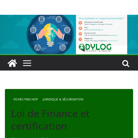
Passer
au
contenu
FICHES PMS HOP
JURIDIQUE & SÉCURISATION
Loi de Finance et
certification